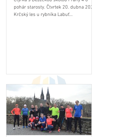
Čtyřka s Běžeckou školou Prahy 4 o
pohár starosty. Čtvrtek 20. dubna 2023
Krčský les u rybníka Labuť
https://mapy.cz/s/dogocalugo...