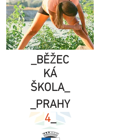
_BĚŽEC
KÁ
ŠKOLA_
_PRAHY
4
_