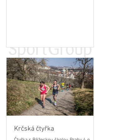
běžecké školy s názvem...
Krčská čtyřka