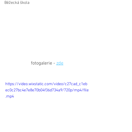
Běžecká škola
fotogalerie - 
zde
https://video.wixstatic.com/video/c27cad_c1eb
ec0c27bc4e7e8e70b04f36d734a9/720p/mp4/file
.mp4