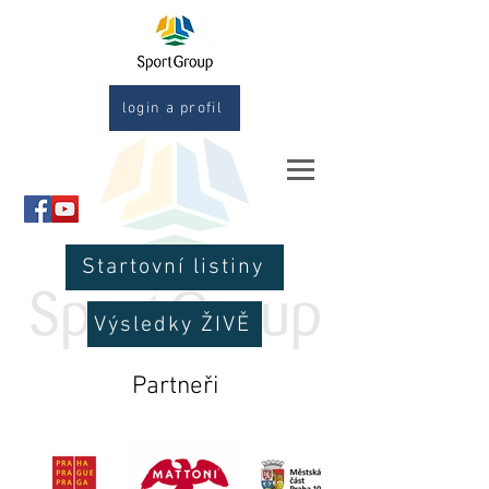
login a profil
Startovní listiny
Výsledky ŽIVĚ
Partneři