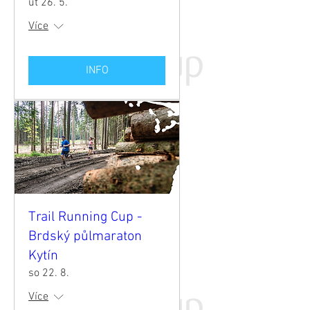
út 26. 5.
Více
INFO
Trail Running Cup -
Brdský půlmaraton
Kytín
so 22. 8.
Více