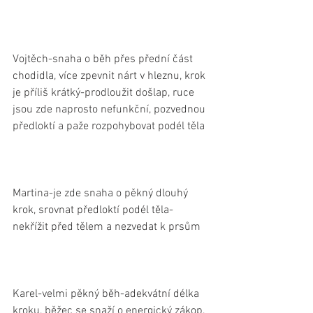
Vojtěch-snaha o běh přes přední část 
chodidla, více zpevnit nárt v hleznu, krok 
je příliš krátký-prodloužit došlap, ruce 
jsou zde naprosto nefunkční, pozvednou 
předloktí a paže rozpohybovat podél těla
Martina-je zde snaha o pěkný dlouhý 
krok, srovnat předloktí podél těla-
nekřížit před tělem a nezvedat k prsům
Karel-velmi pěkný běh-adekvátní délka 
kroku, běžec se snaží o energický zákop, 