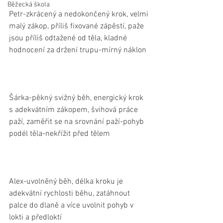
Běžecká škola
Petr-zkrácený a nedokončený krok, velmi 
malý zákop, příliš fixované zápěstí, paže 
jsou příliš odtažené od těla, kladné 
hodnocení za držení trupu-mírný náklon
Šárka-pěkný svižný běh, energický krok 
s adekvátním zákopem, švihová práce 
paží, zaměřit se na srovnání paží-pohyb 
podél těla-nekřížit před tělem
Alex-uvolněný běh, délka kroku je 
adekvátní rychlosti běhu, zatáhnout 
palce do dlaně a více uvolnit pohyb v 
lokti a předloktí