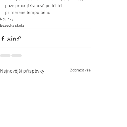
paže pracují švihově podél těla 
přiměřeně tempu běhu
Novinky
Běžecká škola
Zobrazit vše
Nejnovější příspěvky