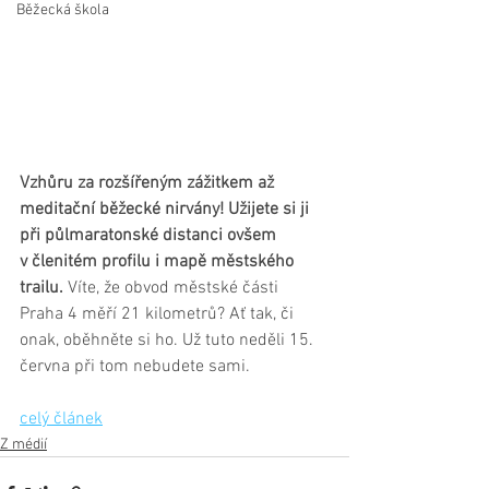
Běžecká škola
Vzhůru za rozšířeným zážitkem až 
meditační běžecké nirvány! Užijete si ji 
při půlmaratonské distanci ovšem 
v členitém profilu i mapě městského 
trailu. 
Víte, že obvod městské části 
Praha 4 měří 21 kilometrů? Ať tak, či 
onak, oběhněte si ho. Už tuto neděli 15. 
června při tom nebudete sami.
celý článek
Z médií