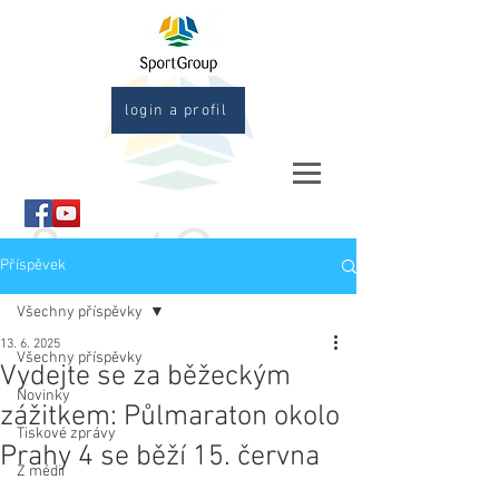
login a profil
Příspěvek
Všechny příspěvky
13. 6. 2025
Všechny příspěvky
Vydejte se za běžeckým
Novinky
zážitkem: Půlmaraton okolo
Tiskové zprávy
Prahy 4 se běží 15. června
Z médií