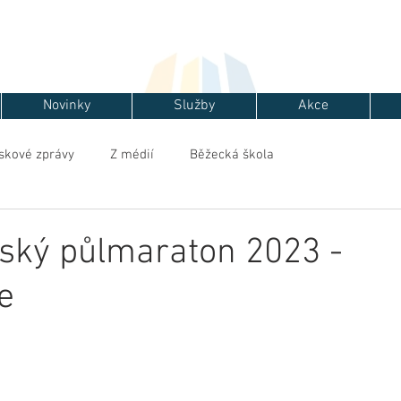
Novinky
Služby
Akce
skové zprávy
Z médií
Běžecká škola
ský půlmaraton 2023 -
e