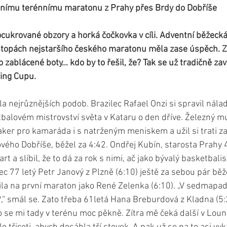
ntnímu terénnímu maratonu z Prahy přes Brdy do Dobříše
ukrované obzory a horká čočkovka v cíli. Adventní běžecká
stopách nejstaršího českého maratonu měla zase úspěch. Z
zablácené boty… kdo by to řešil, že? Tak se už tradičně zav
ing Cupu.
 nejrůznějších podob. Brazilec Rafael Onzi si spravil nálad
tbalovém mistrovství světa v Kataru o den dříve. Železný mu
ker pro kamaráda i s natrženým meniskem a užil si trati za
ového Dobříše, běžel za 4:42. Ondřej Kubín, starosta Prahy 4
t a slíbil, že to dá za rok s nimi, ač jako bývalý basketbalis
ec 77 letý Petr Janový z Plzně (6:10) ještě za sebou pár bě
ila na první maraton jako René Zelenka (6:10). „V sedmapa
?,“ smál se. Zato třeba 61letá Hana Breburdová z Kladna (5:
o se mi tady v terénu moc pěkně. Zítra mě čeká další v Loune