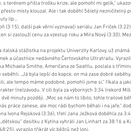
, s terénem přišla trošku krize, ale pomohl mi gelík,“ ukazo
přesto místy klouzal. Ale i tak doběhl 56letý nezničitelný 
nuty líp… 
oň (3:15), další pak věrní vyznavači seriálu Jan Friček (3:22
en si zaslouží cenu za vzestup roku a Míra Nový (3:30). Mezi
la italská stážistka na projektu Univerzity Karlovy, už známá
mek a účastnice nedávného Čertovského Ultratrailu. Vyrazila
a Michaela Smithe, Američana ze Seattlu, poslala s třímin
 seběhli. „Já byla lepší do kopce, on má zase dobré seběhy,
ili, ale tempo máme podobné, pomohli jsme si,“ říkala a jak
rakter (ne)závodu. V cíli byla za výborných 3:34 (rekord Míš
o dvě minuty později. „Moc se nám to líbilo, tohle trailové bě
ás práce zanese, ale moc rádi bychom běhali i na jaře,“ dod
ena Ivona Rejsková (3:36), třetí Jana Ježková doběhla za 3:4
dětskou“ desítku z Kytína vyhráli Jan Linhart za 38:16 a K
8:25), vyrazilo třikrát víc běžců než loni. 