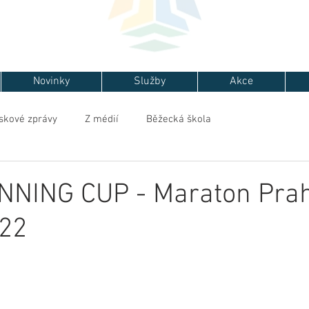
Novinky
Služby
Akce
skové zprávy
Z médií
Běžecká škola
NNING CUP - Maraton Prah
022