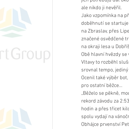
jich potřebuju dát okol
ale nikdo ji nevěřil.
Jako vzpomínka na pře
doběhnutí se startuje
na Zbraslav, přes Lip
značené osvědčené tra
na okraji lesa u Dobří
Obě hlavní hvězdy se v
Vltavy to rozběhl sluš
srovnal tempo, jediný
Ocenil také výběr bot,
pro ostatní běžce… 
„Běželo se pěkně, moc 
rekord závodu za 2:53
hodin a přes třicet ki
spolu vydají na vánoč
Obhájce prvenství Pet