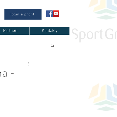
login a profil
Partneři
Kontakty
a -