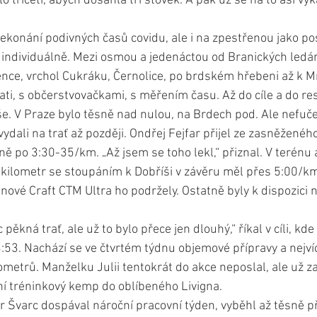
o třiceti, abych dosáhla tří stovek. A pak už se na to asi vyk
konání podivných časů covidu, ale i na zpestřenou jako po
 individuálně. Mezi osmou a jedenáctou od Branických ledár
ence, vrchol Cukráku, Černolice, po brdském hřebeni až k 
ti, s občerstvovačkami, s měřením času. Až do cíle a do re
še. V Praze bylo těsně nad nulou, na Brdech pod. Ale nefuče
ydali na trať až později. Ondřej Fejfar přijel ze zasněženého
ně po 3:30-35/km. „Až jsem se toho lekl,“ přiznal. V terénu 
 kilometr se stoupáním k Dobříši v závěru měl přes 5:00/km
 nové Craft CTM Ultra ho podržely. Ostatně byly k dispozici n
pěkná trať, ale už to bylo přece jen dlouhý,“ říkal v cíli, kde
:53. Nachází se ve čtvrtém týdnu objemové přípravy a nejví
lometrů. Manželku Julii tentokrát do akce neposlal, ale už za
ní tréninkový kemp do oblíbeného Livigna.
r Švarc dospával nároční pracovní týden, vyběhl až těsně p