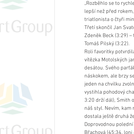
„Rozběhlo se to rychle
lepší než před rokem, 
triatlonista o čtyři mi
Třetí skončil Jan Svat
Zdeněk Beck (3:29) – t
Tomáš Pilský (3:22). 
Roli favoritky potvrdi
vítězka Motolských ja
desátou. Svého parťák
náskokem, ale brzy se
jeden na chvilku zvoln
vystihla pohodový cha
3:20 drží dál), Smith 
náš styl. Nevím, kam n
dostala ještě druhá ž
Doprovodnou polední „
Břachová (45:34, loni 4