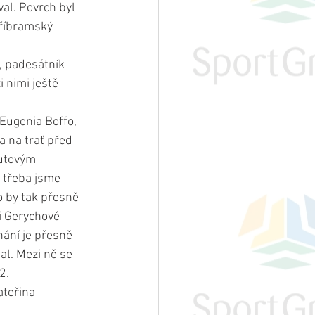
val. Povrch byl 
příbramský 
), padesátník 
 nimi ještě 
 Eugenia Boffo, 
 na trať před 
utovým 
 třeba jsme 
o by tak přesně 
i Gerychové 
hání je přesně 
al. Mezi ně se 
2.
ateřina 