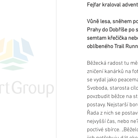
Fejfar kraloval adve
Vůně lesa, sněhem poc
Prahy do Dobříše po 
semtam křečička nebo 
oblíbeného Trail Runn
Běžecká radost tu měla
zničení kanárků na fo
se vydal jako peacema
Svoboda, starosta cíl
povzbudit běžce na star
postavy. Nejstarší bor
Řada z nich se postav
nejvyšší čas, nebo ne
poctivé sbírce. „Běžel