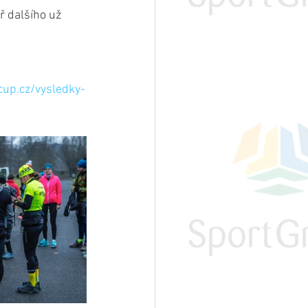
 dalšího už 
cup.cz/vysledky-