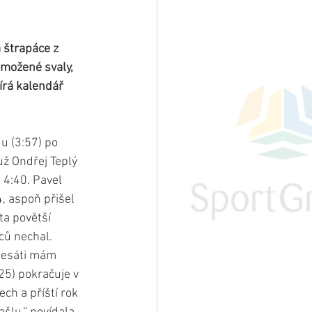
 štrapáce z 
možené svaly, 
írá kalendář 
u (3:57) po 
ž Ondřej Teplý 
 4:40. Pavel 
, aspoň přišel 
ta povětší 
žců nechal.
desáti mám 
25) pokračuje v 
ch a příští rok 