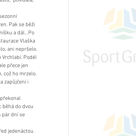
ašlu,“ povídala, 
sezonní 
en. Pak se běží 
Mníšku a dál…Po 
staurace Vlaška 
lo, ani nepršelo.
 Vrchlabí. Podél 
ale přece jen 
, což ho mrzelo. 
a zapůjčení i 
 překonal 
c běhá do dvou 
 pár dní se 
řed jedenáctou. 