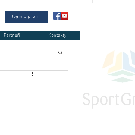
login a profil
Partneři
Kontakty