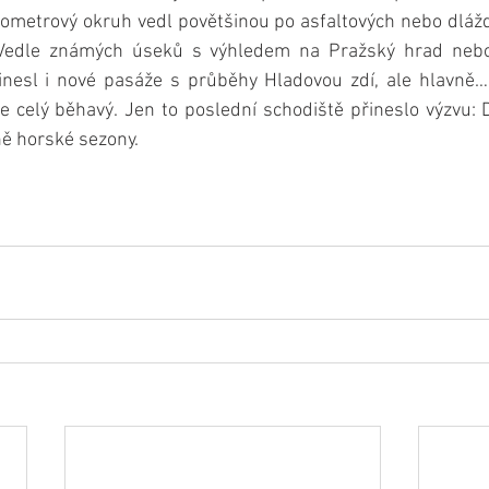
ilometrový okruh vedl povětšinou po asfaltových nebo dláž
. Vedle známých úseků s výhledem na Pražský hrad nebo 
nesl i nové pasáže s průběhy Hladovou zdí, ale hlavně…
le celý běhavý. Jen to poslední schodiště přineslo výzvu:
ně horské sezony.