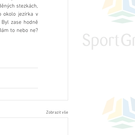
děných stezkách, 
okolo jezírka v 
 Byl zase hodně 
 Dám to nebo ne? 
Zobrazit vše