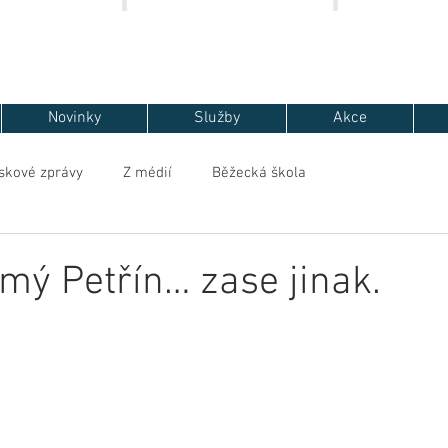
Novinky
Služby
Akce
skové zprávy
Z médií
Běžecká škola
mý Petřín… zase jinak.