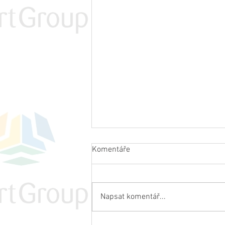
Komentáře
Napsat komentář...
Vyběhněte do trailů ...