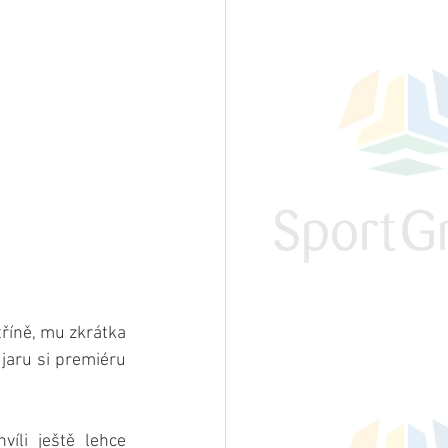
říně, mu zkrátka 
jaru si premiéru 
li ještě lehce 