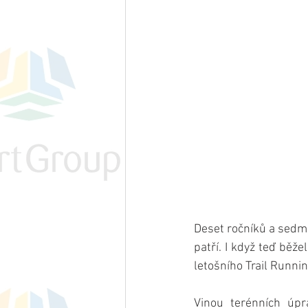
Deset ročníků a sedm 
patří. I když teď běž
letošního Trail Runni
Vinou terénních úpr