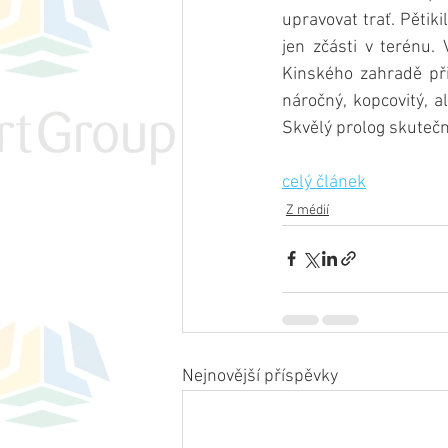
upravovat trať. Pětik
jen zčásti v terénu
Kinského zahradě při
náročný, kopcovitý, a
Skvělý prolog skuteč
celý článek
Z médií
Nejnovější příspěvky