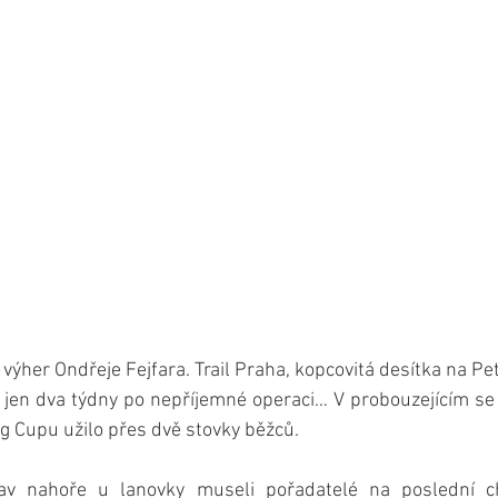
výher Ondřeje Fejfara. Trail Praha, kopcovitá desítka na Pet
el jen dva týdny po nepříjemné operaci… V probouzejícím se 
ng Cupu užilo přes dvě stovky běžců.
av nahoře u lanovky museli pořadatelé na poslední chví