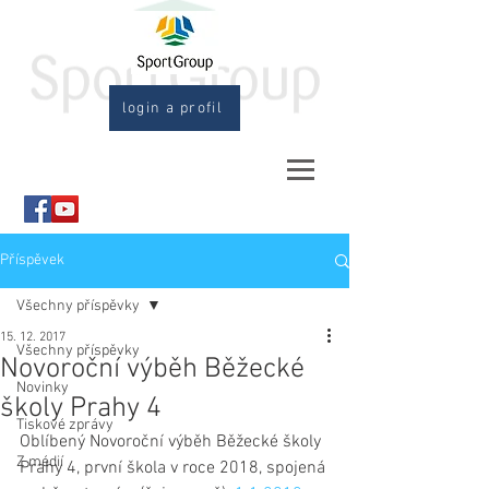
login a profil
Příspěvek
Všechny příspěvky
15. 12. 2017
Všechny příspěvky
Novoroční výběh Běžecké
Novinky
školy Prahy 4
Tiskové zprávy
Oblíbený Novoroční výběh Běžecké školy 
Z médií
Prahy 4, první škola v roce 2018, spojená 