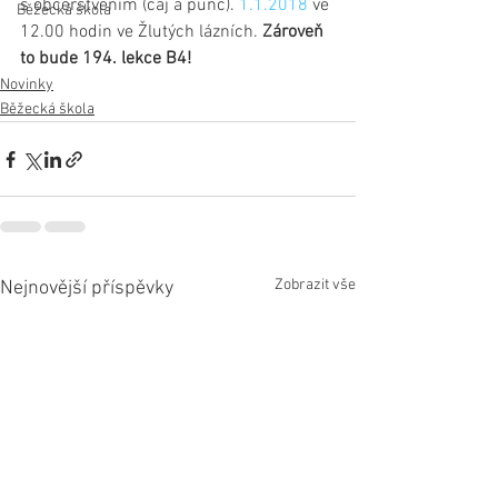
s občerstvením (čaj a punč). 
1.1.2018
 ve 
Běžecká škola
12.00 hodin ve Žlutých lázních. 
Zároveň 
to bude 194. lekce B4!
Novinky
Běžecká škola
Zobrazit vše
Nejnovější příspěvky