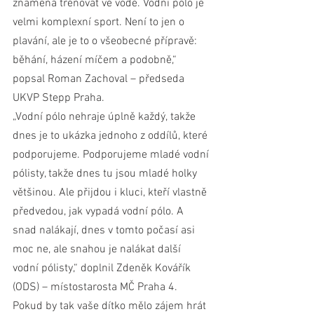
znamená trénovat ve vodě. Vodní pólo je 
velmi komplexní sport. Není to jen o 
plavání, ale je to o všeobecné přípravě: 
běhání, házení míčem a podobně,“ 
popsal Roman Zachoval – předseda 
UKVP Stepp Praha.
„Vodní pólo nehraje úplně každý, takže 
dnes je to ukázka jednoho z oddílů, které 
podporujeme. Podporujeme mladé vodní 
pólisty, takže dnes tu jsou mladé holky 
většinou. Ale přijdou i kluci, kteří vlastně 
předvedou, jak vypadá vodní pólo. A 
snad nalákají, dnes v tomto počasí asi 
moc ne, ale snahou je nalákat další 
vodní pólisty,“ doplnil Zdeněk Kovářík 
(ODS) – místostarosta MČ Praha 4.
Pokud by tak vaše dítko mělo zájem hrát 