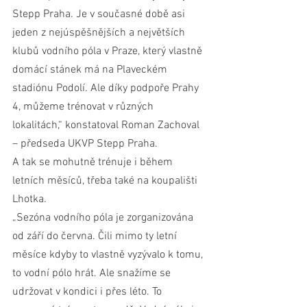
Stepp Praha. Je v současné době asi 
jeden z nejúspěšnějších a největších 
klubů vodního póla v Praze, který vlastně 
domácí stánek má na Plaveckém 
stadiónu Podolí. Ale díky podpoře Prahy 
4, můžeme trénovat v různých 
lokalitách,“ konstatoval Roman Zachoval 
– předseda UKVP Stepp Praha.
A tak se mohutně trénuje i během 
letních měsíců, třeba také na koupališti 
Lhotka.
„Sezóna vodního póla je zorganizována 
od září do června. Čili mimo ty letní 
měsíce kdyby to vlastně vyzývalo k tomu, 
to vodní pólo hrát. Ale snažíme se 
udržovat v kondici i přes léto. To 