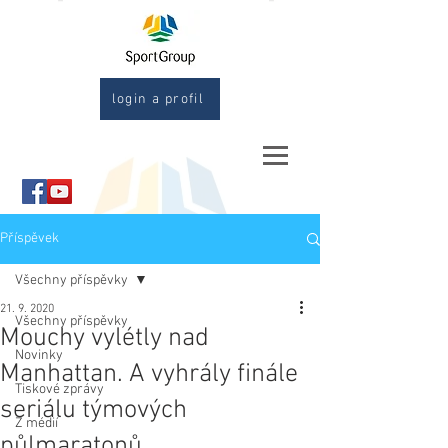
login a profil
Příspěvek
Všechny příspěvky
21. 9. 2020
Všechny příspěvky
Mouchy vylétly nad
Novinky
Manhattan. A vyhrály finále
Tiskové zprávy
seriálu týmových
Z médií
půlmaratonů