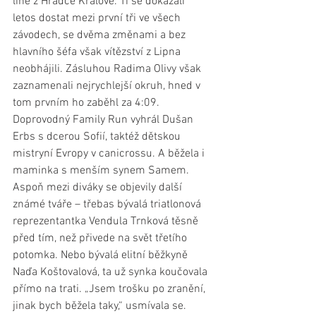
line z Hradce Králové. Ti se dokázali 
letos dostat mezi první tři ve všech 
závodech, se dvěma změnami a bez 
hlavního šéfa však vítězství z Lipna 
neobhájili. Zásluhou Radima Olivy však 
zaznamenali nejrychlejší okruh, hned v 
tom prvním ho zaběhl za 4:09.
Doprovodný Family Run vyhrál Dušan 
Erbs s dcerou Sofií, taktéž dětskou 
mistryní Evropy v canicrossu. A běžela i 
maminka s menším synem Samem. 
Aspoň mezi diváky se objevily další 
známé tváře – třebas bývalá triatlonová 
reprezentantka Vendula Trnková těsně 
před tím, než přivede na svět třetího 
potomka. Nebo bývalá elitní běžkyně 
Naďa Koštovalová, ta už synka koučovala 
přímo na trati. „Jsem trošku po zranění, 
jinak bych běžela taky,“ usmívala se.