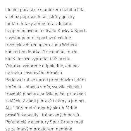
Ideální počasí se sluníčkem babího léta, 
v jehož paprscích se jiskřily gejzíry 
fontán. A taky atmosféra zdejšího 
happeningového festivalu Kavky 4 Sport 
s vystoupeními sportovců včetně 
freestylového žongléra Jana Webera i 
koncertem Marka Ztraceného, muže, 
který dokáže vyprodat i 02 arenu. 
Vskutku vydařené odpoledne, ani bez 
náznaku covidového mráčku.
Parková trať se oproti předchozím letům 
změnila – otočila směr, využila cikcak i 
travnaté plochy a snížila počet prudkých 
zatáček. Zvládli ji hravě i dámy a junioři. 
Ale 1306 metrů dlouhý okruh řádně 
prověřil kapacity i trénovaných borců. 
Pořadatelé z agentury SportGroup mají 
se zajímavým prostorem neméně 