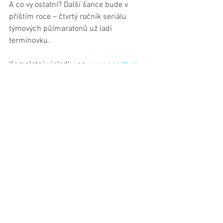
A co vy ostatní? Další šance bude v 
příštím roce – čtvrtý ročník seriálu 
týmových půlmaratonů už ladí 
termínovku.
Kompletní výsledky na 
www.sportt.cz
Více informací na 
www.craftteam
running.cz
Tiskové zprávy
Zobrazit vše
Nejnovější příspěvky