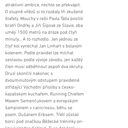
atraktivní ambice, nechte se překvapit.
O stupně vítězů si to rozdaly tři zkušené 
štafety. Mouchy v režii Pavla Tálla posílili 
bratři Ondřej a Jiří Šípové ze Slavie, oba 
umějí 1500 metrů na dráze pod čtyři 
minuty… A to rozhodlo. Jen jednou ze 
čtyř kol vynechal Jan Linhart s bolavým 
kolenem. Podle pravidel lze míchat 
sestavou podle vývoje závodu, jen každý 
člen musí odběhnout aspoň dva okruhy. 
Druzí skončili nakonec s 
dvouminutovým odstupem pravidelně 
střídající Východní přísliby s česko-
kazašským kuchařem, Running Chiefem 
Maxem Semenčukovem a evropským 
šampionem v canicrossu, běhu se 
psem, Dušanem Erbsem. Třetí zůstali 
borci pod značkou Běžecké tréninky on-