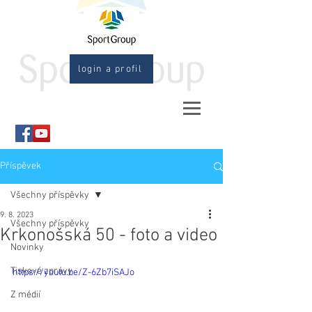
login a profil
Příspěvek
Všechny příspěvky
9. 8. 2023
Všechny příspěvky
Krkonošská 50 - foto a video
Novinky
Tiskové zprávy
https://youtu.be/Z-6Zb7iSAJo
Z médií