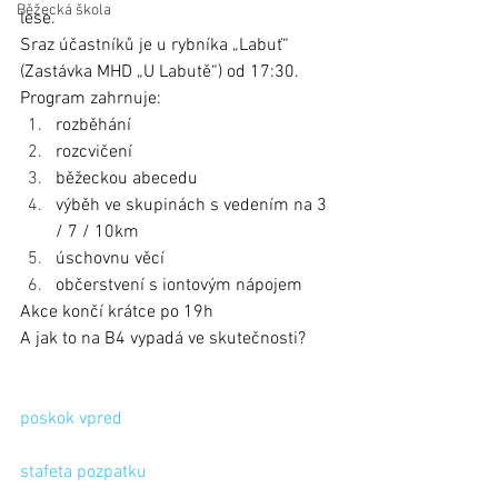
Běžecká škola
lese. 
Sraz účastníků je u rybníka „Labuť“ 
(Zastávka MHD „U Labutě“) od 17:30.
Program zahrnuje:
rozběhání
rozcvičení
běžeckou abecedu
výběh ve skupinách s vedením na 3 
/ 7 / 10km 
úschovnu věcí
občerstvení s iontovým nápojem
Akce končí krátce po 19h
A jak to na B4 vypadá ve skutečnosti?
poskok vpred
stafeta pozpatku