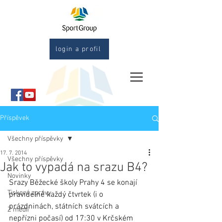
login a profil
Příspěvek
Všechny příspěvky
17. 7. 2014
Všechny příspěvky
Jak to vypadá na srazu B4?
Novinky
Srazy Běžecké školy Prahy 4 se konají 
Tiskové zprávy
pravidelně každý čtvrtek (i o 
prázdninách, státních svátcích a 
Z médií
nepřízni počasí) od 17:30 v Krčském 