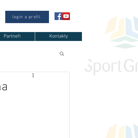
login a profil
Partneři
Kontakty
na