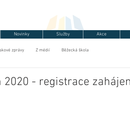
Novinky
Služby
Akce
skové zprávy
Z médií
Běžecká škola
on 2020 - registrace zaháje