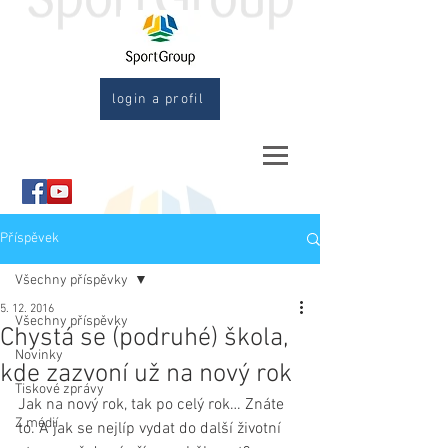
login a profil
Příspěvek
Všechny příspěvky
5. 12. 2016
Všechny příspěvky
Chystá se (podruhé) škola,
Novinky
kde zazvoní už na nový rok
Tiskové zprávy
Jak na nový rok, tak po celý rok… Znáte 
Z médií
to. A jak se nejlíp vydat do další životní 