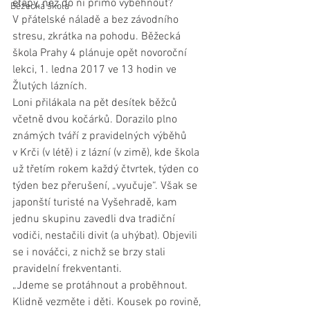
etapy, než do ní přímo vyběhnout? 
Běžecká škola
V přátelské náladě a bez závodního 
stresu, zkrátka na pohodu. Běžecká 
škola Prahy 4 plánuje opět novoroční 
lekci, 1. ledna 2017 ve 13 hodin ve 
Žlutých lázních.
Loni přilákala na pět desítek běžců 
včetně dvou kočárků. Dorazilo plno 
známých tváří z pravidelných výběhů 
v Krči (v létě) i z lázní (v zimě), kde škola 
už třetím rokem každý čtvrtek, týden co 
týden bez přerušení, „vyučuje“. Však se 
japonští turisté na Vyšehradě, kam 
jednu skupinu zavedli dva tradiční 
vodiči, nestačili divit (a uhýbat). Objevili 
se i nováčci, z nichž se brzy stali 
pravidelní frekventanti.
„Jdeme se protáhnout a proběhnout. 
Klidně vezměte i děti. Kousek po rovině, 