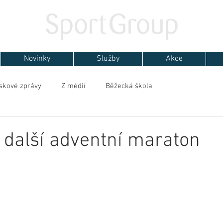
Novinky
Služby
Akce
skové zprávy
Z médií
Běžecká škola
 další adventní maraton