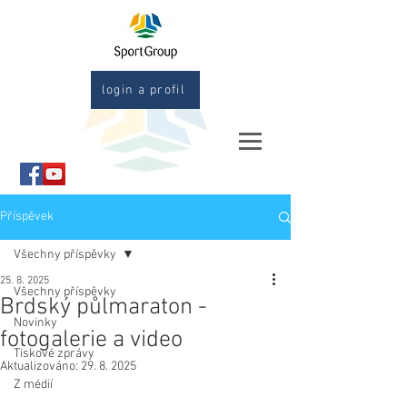
login a profil
Příspěvek
Všechny příspěvky
25. 8. 2025
Všechny příspěvky
Brdský půlmaraton -
Novinky
fotogalerie a video
Tiskové zprávy
Aktualizováno:
29. 8. 2025
Z médií