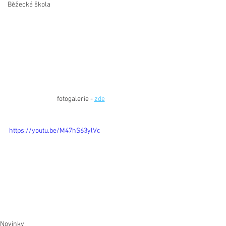
Běžecká škola
fotogalerie - 
zde
https://youtu.be/M47hS63ylVc
Novinky