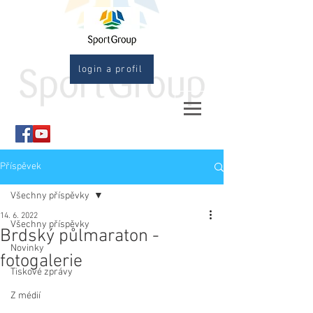
login a profil
Příspěvek
Všechny příspěvky
14. 6. 2022
Všechny příspěvky
Brdský půlmaraton -
Novinky
fotogalerie
Tiskové zprávy
Z médií