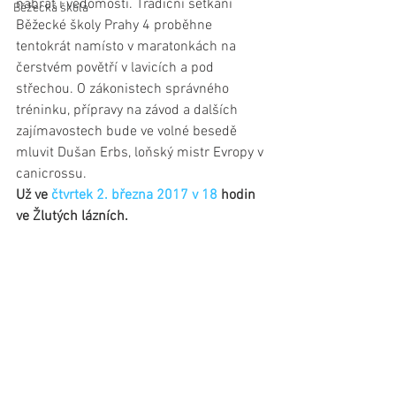
nabrat i vědomosti. Tradiční setkání 
Běžecká škola
Běžecké školy Prahy 4 proběhne 
tentokrát namísto v maratonkách na 
čerstvém povětří v lavicích a pod 
střechou. O zákonistech správného 
tréninku, přípravy na závod a dalších 
zajímavostech bude ve volné besedě 
mluvit Dušan Erbs, loňský mistr Evropy v 
canicrossu.
Už ve 
čtvrtek 2. března 2017 v 18
 hodin 
ve Žlutých lázních.