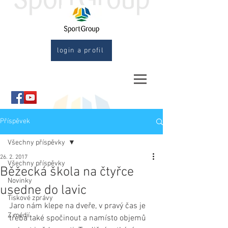
login a profil
Příspěvek
Všechny příspěvky
26. 2. 2017
Všechny příspěvky
Běžecká škola na čtyřce
Novinky
usedne do lavic
Tiskové zprávy
Jaro nám klepe na dveře, v pravý čas je 
Z médií
třeba také spočinout a namísto objemů 