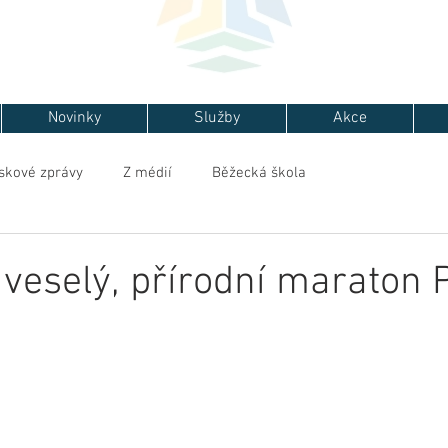
Novinky
Služby
Akce
skové zprávy
Z médií
Běžecká škola
 veselý, přírodní maraton 