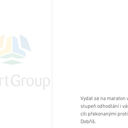
Vydat se na maraton 
stupeň odhodlání i vá
cíli překonanými prot
Dobříš.