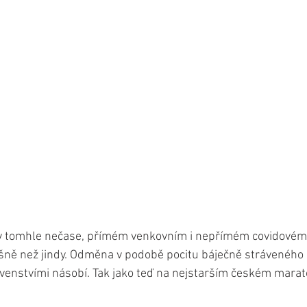
v tomhle nečase, přímém venkovním i nepřímém covidovém, 
šně než jindy. Odměna v podobě pocitu báječně stráveného 
ivenstvími násobí. Tak jako teď na nejstarším českém mara