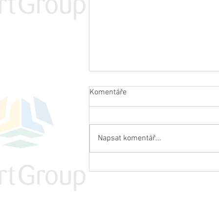
Komentáře
Napsat komentář...
Bitvu tří králů na Krkonošské
50 ovládl polský trailový
šampion Witek, české koruny
© 2020 SportGroup.eu s.r.o. I Česko I Vyr
získali poprvé Fárník a
Pastorová