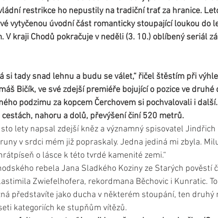
vládní restrikce ho nepustily na tradiční trať za hranice. Let
rvé vytyčenou úvodní část romanticky stoupající loukou do l
V kraji Chodů pokračuje v neděli (3. 10.) oblíbený seriál z
, já si tady snad lehnu a budu se válet,“ řičel štěstím při výh
áš Bičík, ve své zdejší premiéře bojující o pozice ve druhé 
ého podzimu za kopcem Čerchovem si pochvalovali i další. 
 cestách, nahoru a dolů, převýšení činí 520 metrů.
sto lety napsal zdejší kněz a významný spisovatel Jindřich
uny v srdci mém již popraskaly. Jedna jediná mi zbyla. Milu
rátpíseň o lásce k této tvrdé kamenité zemi.“ 
odského rebela Jana Sladkého Koziny ze Starých pověstí če
astimila Zwiefelhofera, rekordmana Běchovic i Kunratic. Toh
ná představíte jako ducha v některém stoupání, ten druhý 
seti kategoriích ke stupňům vítězů. 