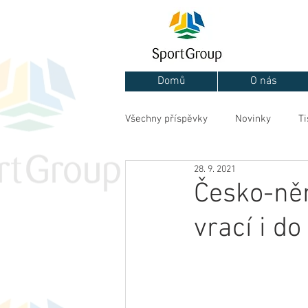
Domů
O nás
Všechny příspěvky
Novinky
Ti
28. 9. 2021
Česko-ně
vrací i d