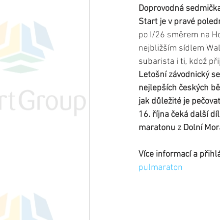
Doprovodná sedmička p
Start je v pravé poledn
po I/26 směrem na Hor
nejbližším sídlem Wa
subarista i ti, kdož 
Letošní závodnický se
nejlepších českých bě
jak důležité je pečova
16. října čeká další 
maratonu z Dolní Mor
Více informací a přihl
pulmaraton