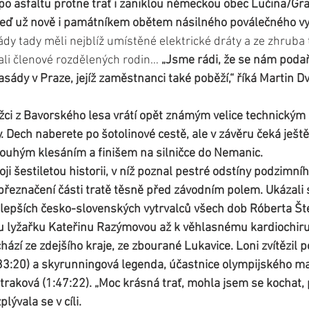
o asfaltu protne trať i zaniklou německou obec Lučina/Graf
eď už nově i památníkem obětem násilného poválečného vys
dy tady měli nejblíž umístěné elektrické dráty a ze zhruba 
ali členové rozdělených rodin… 
„Jsme rádi, že se nám podařil
ády v Praze, jejíž zaměstnanci také poběží,“ říká Martin Dvo
žci z Bavorského lesa vrátí opět známým velice technickým
 Dech naberete po šotolinové cestě, ale v závěru čeká ještě
louhým klesáním a finišem na silničce do Nemanic.
ji šestiletou historii, v níž poznal pestré odstíny podzimního
eznačení části tratě těsně před závodním polem. Ukázali s
jlepších česko-slovenských vytrvalců všech dob Róberta Št
 lyžařku Kateřinu Razýmovou až k věhlasnému kardiochiru
chází ze zdejšího kraje, ze zbourané Lukavice. Loni zvítězil 
33:20) a skyrunningová legenda, účastnice olympijského ma
aková (1:47:22). „Moc krásná trať, mohla jsem se kochat, 
lývala se v cíli.