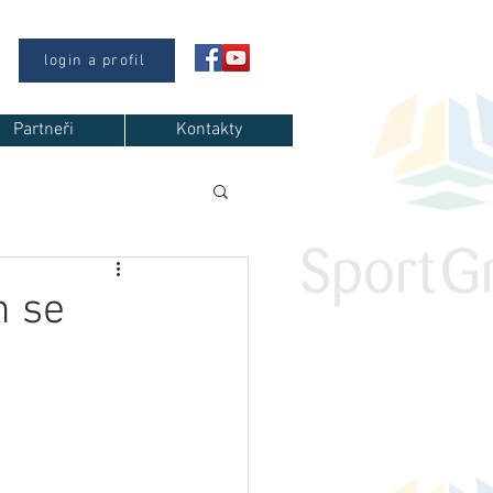
login a profil
Partneři
Kontakty
n se