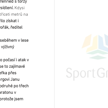
enried s torzy 
ídlení. 
Kdysi 
třiceti metrů na 
o získat i 
řák, ředitel 
 seběhem v lese 
 výživný 
 počasí i atak v 
e to zajímavé 
efka přes 
rgovi Janu 
podruhé po třech 
ratonu v 
protože jsem 