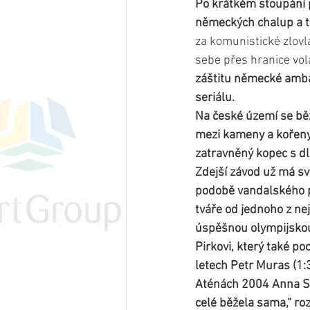
Po krátkém stoupání p
německých chalup a t
za komunistické zlovlá
sebe přes hranice vol
záštitu německé ambas
seriálu.
Na české území se bě
mezi kameny a kořeny.
zatravněný kopec s d
Zdejší závod už má svo
podobě vandalského př
tváře od jednoho z ne
úspěšnou olympijskou
Pirkovi, který také po
letech Petr Muras (1:
Aténách 2004 Anna Str
celé běžela sama,“ rozp