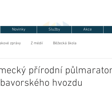
Novinky
Služby
Akce
skové zprávy
Z médií
Běžecká škola
mecký přírodní půlmarato
o bavorského hvozdu