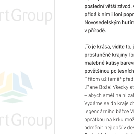
poslední větší závod, 
přidá k nim i loni pop
Novosedelským hutím. 
v přírodě.
„To je krása, vidíte to
prosluněné krajiny Tom
malebné kulisy barevn
povětšinou po lesních
Přitom už téměř před 
„Pane Bože! Všecky str
– abych směl na ni zah
Vydáme se do kraje ch
legendárního běžce Vl
oprátkou na krku mož
odměnit nejlepší v de