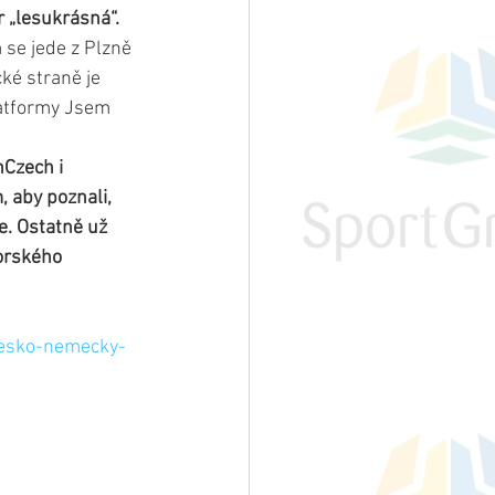
 „lesukrásná“. 
 se jede z Plzně 
ké straně je 
latformy Jsem 
Czech i 
 aby poznali, 
e. Ostatně už 
orského 
cesko-nemecky-