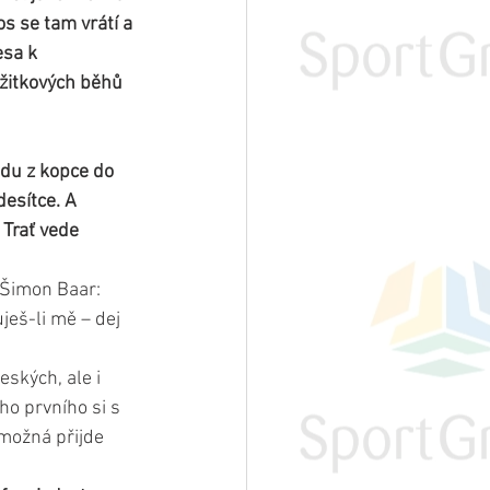
os se tam vrátí a 
esa k 
ážitkových běhů 
ledu z kopce do 
desítce. A 
Trať vede 
 Šimon Baar: 
ješ-li mě – dej 
ských, ale i 
o prvního si s 
možná přijde 