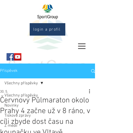
login a profil
Příspěvek
Všechny příspěvky
30. 5.
Všechny příspěvky
Červnový Půlmaraton okolo
Novinky
Prahy 4 začne už v 8 ráno, v
Tiskové zprávy
cíli zbyde dost času na
Z médií
koupačku ve Vltavě