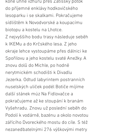
koně uhne vzhůru přes Zátišský potok 
do příjemné enklávy hodkovičského 
lesoparku i se skalkami. Pokračujeme 
sídlištěm k Novodvorské a koupacímu 
biotopu a kostelu na Lhotce. 
Z nejvyššího bodu trasy následuje seběh 
k IKEMu a do Krčského lesa. Z jeho 
okraje lehce vystoupáme přes dálnici ke 
Spořilovu a jeho kostelu svaté Anežky. A 
znovu dolů do Michle, po hodně 
nerytmickém schodišti k Divadlu 
Jezerka. Odtud labyrintem postranních 
nuselských uliček podél Botiče míjíme 
další stánek múz Na Fidlovačce a 
pokračujeme až ke stoupání k branám 
Vyšehradu. Znovu už poslední seběh do 
Podolí k vodárně, bazénu a okolo novotou 
zářícího Dvoreckého mostu do cíle. S též 
nezanedbatelnými 276 výškovými metry 