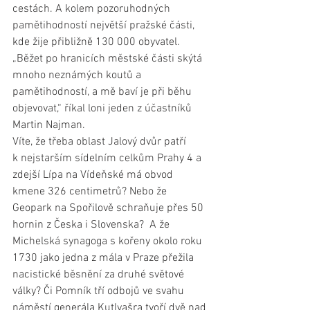
cestách. A kolem pozoruhodných 
pamětihodností největší pražské části, 
kde žije přibližně 130 000 obyvatel. 
„Běžet po hranicích městské části skýtá 
mnoho neznámých koutů a 
pamětihodností, a mě baví je při běhu 
objevovat,“ říkal loni jeden z účastníků 
Martin Najman.
Víte, že třeba oblast Jalový dvůr patří 
k nejstarším sídelním celkům Prahy 4 a 
zdejší Lípa na Vídeňské má obvod 
kmene 326 centimetrů? Nebo že 
Geopark na Spořilově schraňuje přes 50 
hornin z Česka i Slovenska?  A že 
Michelská synagoga s kořeny okolo roku 
1730 jako jedna z mála v Praze přežila 
nacistické běsnění za druhé světové 
války? Či Pomník tří odbojů ve svahu 
náměstí generála Kutlvašra tvoří dvě nad 