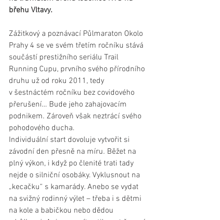
břehu Vltavy.
Zážitkový a poznávací Půlmaraton Okolo 
Prahy 4 se ve svém třetím ročníku stává 
součástí prestižního seriálu Trail 
Running Cupu, prvního svého přírodního 
druhu už od roku 2011, tedy 
v šestnáctém ročníku bez covidového 
přerušení… Bude jeho zahajovacím 
podnikem. Zároveň však neztrácí svého 
pohodového ducha.
Individuální start dovoluje vytvořit si 
závodní den přesně na míru. Běžet na 
plný výkon, i když po členité trati tady 
nejde o silniční osobáky. Vyklusnout na 
„kecačku“ s kamarády. Anebo se vydat 
na svižný rodinný výlet – třeba i s dětmi 
na kole a babičkou nebo dědou 