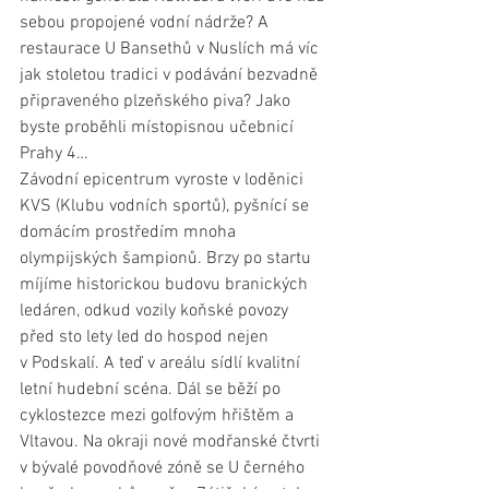
sebou propojené vodní nádrže? A 
restaurace U Bansethů v Nuslích má víc 
jak stoletou tradici v podávání bezvadně 
připraveného plzeňského piva? Jako 
byste proběhli místopisnou učebnicí 
Prahy 4…
Závodní epicentrum vyroste v loděnici 
KVS (Klubu vodních sportů), pyšnící se 
domácím prostředím mnoha 
olympijských šampionů. Brzy po startu 
míjíme historickou budovu branických 
ledáren, odkud vozily koňské povozy 
před sto lety led do hospod nejen 
v Podskalí. A teď v areálu sídlí kvalitní 
letní hudební scéna. Dál se běží po 
cyklostezce mezi golfovým hřištěm a 
Vltavou. Na okraji nové modřanské čtvrti 
v bývalé povodňové zóně se U černého 