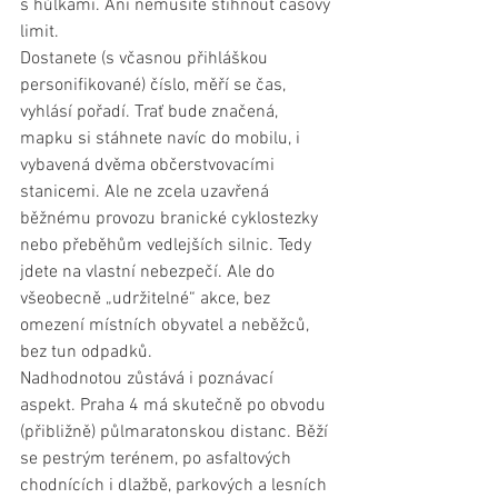
s hůlkami. Ani nemusíte stihnout časový 
limit.
Dostanete (s včasnou přihláškou 
personifikované) číslo, měří se čas, 
vyhlásí pořadí. Trať bude značená, 
mapku si stáhnete navíc do mobilu, i 
vybavená dvěma občerstvovacími 
stanicemi. Ale ne zcela uzavřená 
běžnému provozu branické cyklostezky 
nebo přeběhům vedlejších silnic. Tedy 
jdete na vlastní nebezpečí. Ale do 
všeobecně „udržitelné“ akce, bez 
omezení místních obyvatel a neběžců, 
bez tun odpadků.
Nadhodnotou zůstává i poznávací 
aspekt. Praha 4 má skutečně po obvodu 
(přibližně) půlmaratonskou distanc. Běží 
se pestrým terénem, po asfaltových 
chodnících i dlažbě, parkových a lesních 