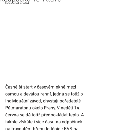
Běžecká škola
Časnější start v časovém okně mezi 
osmou a devátou ranní, jedná se totiž o 
individuální závod, chystají pořadatelé 
Půlmaratonu okolo Prahy. V neděli 14. 
června se dá totiž předpokládat teplo. A 
takhle získáte i více času na odpočinek 
na travnatém břehu loděnice KVS na 