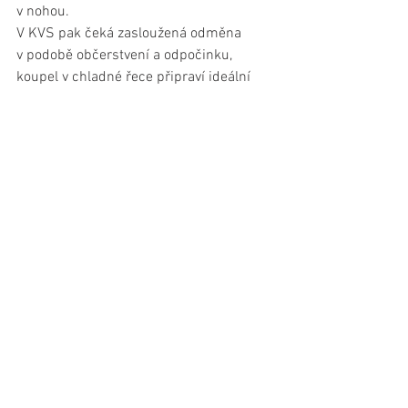
v nohou.
V KVS pak čeká zasloužená odměna 
v podobě občerstvení a odpočinku, 
koupel v chladné řece připraví ideální 
začátek regenerace po výkonu. Tedy 
vybukujte si čas na celodenní 
happening! Tak jako obvykle se vyhlašují 
nejlepší v 10 věkových kategoriích po 
deseti letech a mezi cenami najdete i 
vouchery na ubytování v penzionech U 
Foltýnů.
Jen pro představu, traťové rekordy drží 
z předloňska Josef Rendl 1:39:36 a 
Karolína Jeníková 2:07:49. Premiérový 
ročník ze Žlutých lázní si dal poctivě i 
Ondřej Kubín, starosta Prahy 4, bývalý 
basketbalista, chystá se i letos, loni 
vynechal jen vinou nemoci.