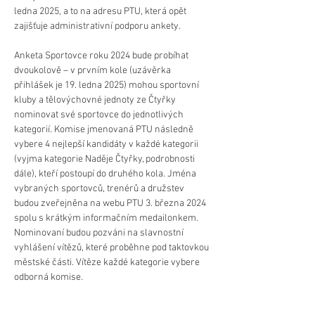
ledna 2025, a to na adresu PTU, která opět 
zajišťuje administrativní podporu ankety.
Anketa Sportovce roku 2024 bude probíhat 
dvoukolově – v prvním kole (uzávěrka 
přihlášek je 19. ledna 2025) mohou sportovní 
kluby a tělovýchovné jednoty ze Čtyřky 
nominovat své sportovce do jednotlivých 
kategorií. Komise jmenovaná PTU následně 
vybere 4 nejlepší kandidáty v každé kategorii 
(vyjma kategorie Naděje Čtyřky, podrobnosti 
dále), kteří postoupí do druhého kola. Jména 
vybraných sportovců, trenérů a družstev 
budou zveřejněna na webu PTU 3. března 2024 
spolu s krátkým informačním medailonkem. 
Nominovaní budou pozváni na slavnostní 
vyhlášení vítězů, které proběhne pod taktovkou 
městské části. Vítěze každé kategorie vybere 
odborná komise.
V anketě je vyhlášeno 6 kategorií. Na místě 