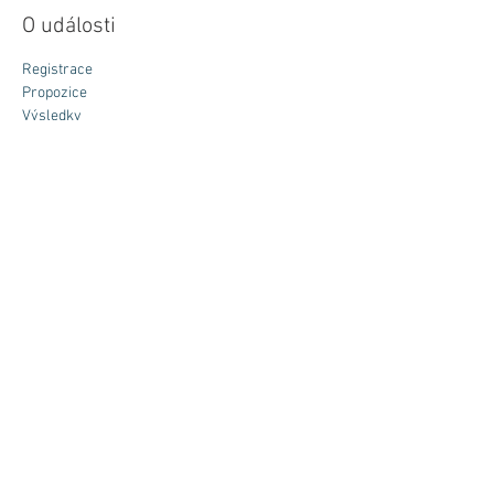
O události
Registrace
Propozice
Výsledky
Galerie
Mapy běžeckých tratí:
Sdílet událost
© 2020 SportGroup.eu s.r.o. I
Česko I
Vyrobil:
www.fullhouse.cz
s.r.o.