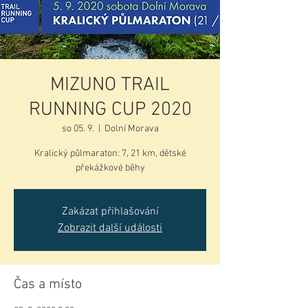
MIZUNO TRAIL
RUNNING CUP 2020
so 05. 9.
  |  
Dolní Morava
Kralický půlmaraton: 7, 21 km, dětské
překážkové běhy
Zakázat přihlašování
Zobrazit další události
Čas a místo