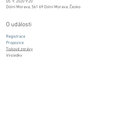
05. 9. 2020 9:20
Dolní Morava, 561 69 Dolní Morava, Česko
O události
Registrace
Propozice
Tiskové zprávy
Výsledky
Média
Galerie
Více zde >
Sdílet událost