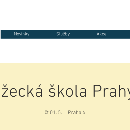
Novinky
Služby
Akce
žecká škola Prah
čt 01. 5.
  |  
Praha 4