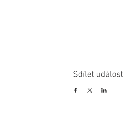
Sdílet událost
© 2020 SportGroup.eu s.r.o. I Česko I Vyr