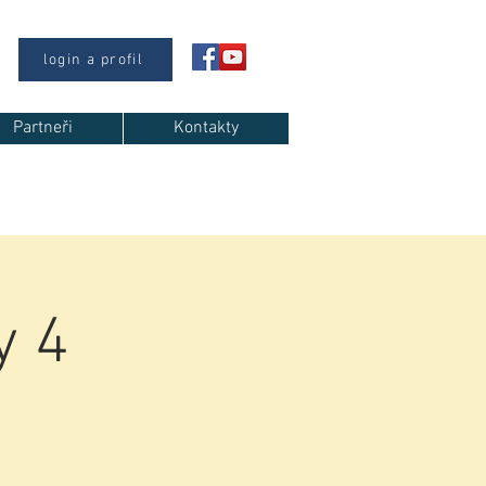
login a profil
Partneři
Kontakty
y 4