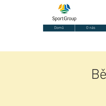
Domů
O nás
Bě