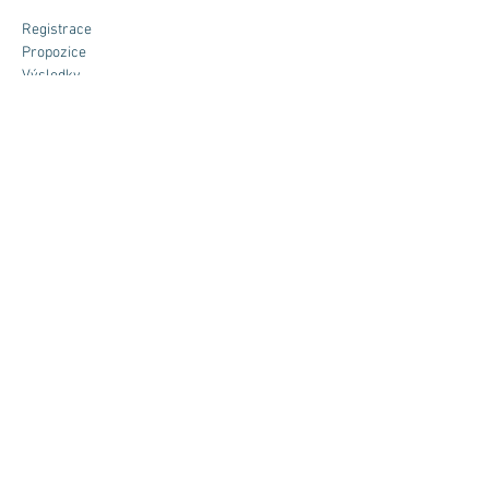
Registrace
Propozice
Výsledky
Galerie
Sdílet událost
© 2020 SportGroup.eu s.r.o. I
Česko I
Vyrobil:
www.fullhouse.cz
s.r.o.